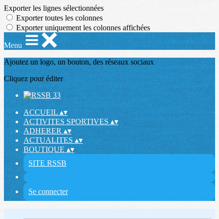
Exporter les lignes sélectionnées
Exporter toutes les colonnes
Exporter uniquement les colonnes affichées
Menu
Ajoutez un logo, un bouton, des réseaux sociaux
Cliquez pour éditer
ACCUEIL
▴
▾
ACTIVITES SPORTIVES
▴
▾
ADHERER
▴
▾
ACTUALITES
▴
▾
BOUTIQUE
▴
▾
SITE RSSB
Se connecter