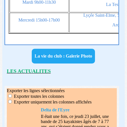
Mardi 9h00-11h30
La Teste d
Lyçée Saint-Elme, 50 
Mercredi 15h00-17h00
Arcach
La vie du club : Galerie Photo
LES ACTUALITES